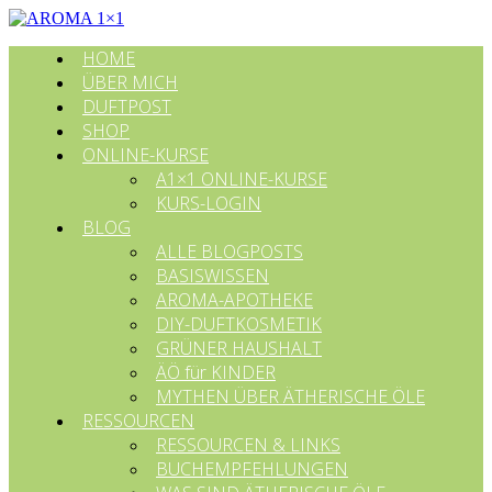
HOME
ÜBER MICH
DUFTPOST
SHOP
ONLINE-KURSE
A1×1 ONLINE-KURSE
KURS-LOGIN
BLOG
ALLE BLOGPOSTS
BASISWISSEN
AROMA-APOTHEKE
DIY-DUFTKOSMETIK
GRÜNER HAUSHALT
ÄÖ für KINDER
MYTHEN ÜBER ÄTHERISCHE ÖLE
RESSOURCEN
RESSOURCEN & LINKS
BUCHEMPFEHLUNGEN