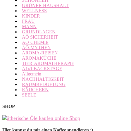
SCHÖNHEIT
GRÜNER HAUSHALT
WELLNESS
KINDER
FRAU
MANN
GRUNDLAGEN
ÄÖ SICHERHEIT
ÄÖ-CHEMIE
ÄÖ-MYTHEN
AROMA-REISEN
AROMAKÜCHE
TIER-AROMATHERAPIE
A1x1 BACKSTAGE
Allgemein
NACHHALTIGKEIT
RAUMBEDUFTUNG
RÄUCHERN
SEELE
SHOP
Hier kannst du mir einen Kaffee spendieren :)