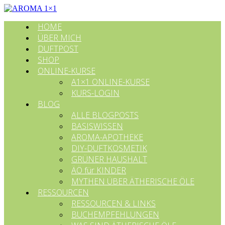
HOME
ÜBER MICH
DUFTPOST
SHOP
ONLINE-KURSE
A1×1 ONLINE-KURSE
KURS-LOGIN
BLOG
ALLE BLOGPOSTS
BASISWISSEN
AROMA-APOTHEKE
DIY-DUFTKOSMETIK
GRÜNER HAUSHALT
ÄÖ für KINDER
MYTHEN ÜBER ÄTHERISCHE ÖLE
RESSOURCEN
RESSOURCEN & LINKS
BUCHEMPFEHLUNGEN