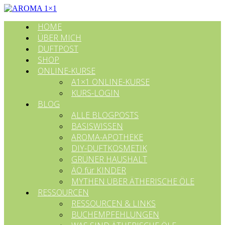
HOME
ÜBER MICH
DUFTPOST
SHOP
ONLINE-KURSE
A1×1 ONLINE-KURSE
KURS-LOGIN
BLOG
ALLE BLOGPOSTS
BASISWISSEN
AROMA-APOTHEKE
DIY-DUFTKOSMETIK
GRÜNER HAUSHALT
ÄÖ für KINDER
MYTHEN ÜBER ÄTHERISCHE ÖLE
RESSOURCEN
RESSOURCEN & LINKS
BUCHEMPFEHLUNGEN