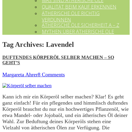
WAS SIND ÄTHERISCHE ÖLE
QUALITÄT BEIM KAUF ERKENNEN
ÄTHERISCHE ÖLE RICHTIG
VERDÜNNEN
ÄTHERISCHE ÖLE SICHERHEIT A – Z
MYTHEN ÜBER ÄTHERISCHE ÖLE
Tag Archives:
Lavendel
DUFTENDES KÖRPERÖL SELBER MACHEN – SO
GEHT’S
Margareta Ahrer
8 Comments
Kann ich mir ein Körperöl selber machen? Klar! Es geht
ganz einfach! Für ein pflegendes und himmlisch duftendes
Körperöl brauchst du nur ein hochwertiges Pflanzenöl, wie
etwa Mandel- oder Jojobaöl, und ein ätherisches Öl deiner
Wahl. Zur Beduftung deines Körperöls stehen eine
Vielzahl von ätherischen Ölen zur Verfügung. Die