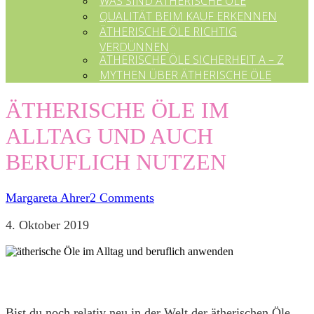
WAS SIND ÄTHERISCHE ÖLE
QUALITÄT BEIM KAUF ERKENNEN
ÄTHERISCHE ÖLE RICHTIG
VERDÜNNEN
ÄTHERISCHE ÖLE SICHERHEIT A – Z
MYTHEN ÜBER ÄTHERISCHE ÖLE
ÄTHERISCHE ÖLE IM
ALLTAG UND AUCH
BERUFLICH NUTZEN
Margareta Ahrer
2 Comments
4. Oktober 2019
Bist du noch relativ neu in der Welt der ätherischen Öle