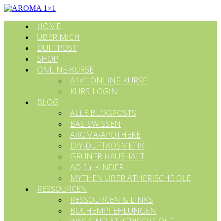
HOME
ÜBER MICH
DUFTPOST
SHOP
ONLINE-KURSE
A1×1 ONLINE-KURSE
KURS-LOGIN
BLOG
ALLE BLOGPOSTS
BASISWISSEN
AROMA-APOTHEKE
DIY-DUFTKOSMETIK
GRÜNER HAUSHALT
ÄÖ für KINDER
MYTHEN ÜBER ÄTHERISCHE ÖLE
RESSOURCEN
RESSOURCEN & LINKS
BUCHEMPFEHLUNGEN