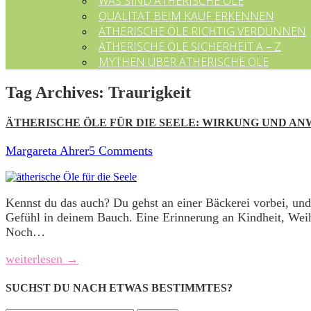
WAS SIND ÄTHERISCHE ÖLE
QUALITÄT BEIM KAUF ERKENNEN
ÄTHERISCHE ÖLE RICHTIG VERDÜNNEN
ÄTHERISCHE ÖLE SICHERHEIT A – Z
MYTHEN ÜBER ÄTHERISCHE ÖLE
Tag Archives:
Traurigkeit
ÄTHERISCHE ÖLE FÜR DIE SEELE: WIRKUNG UND A
Margareta Ahrer
5 Comments
Kennst du das auch? Du gehst an einer Bäckerei vorbei, un
Gefühl in deinem Bauch. Eine Erinnerung an Kindheit, Wei
Noch…
weiterlesen →
SUCHST DU NACH ETWAS BESTIMMTES?