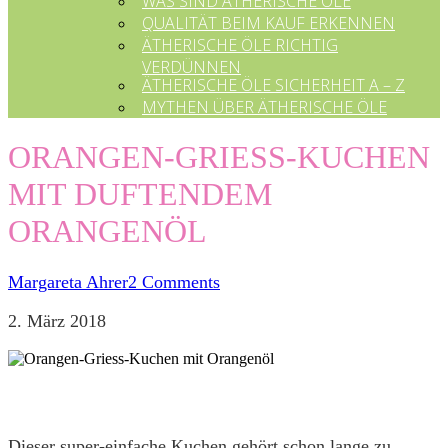
WAS SIND ÄTHERISCHE ÖLE
QUALITÄT BEIM KAUF ERKENNEN
ÄTHERISCHE ÖLE RICHTIG
VERDÜNNEN
ÄTHERISCHE ÖLE SICHERHEIT A – Z
MYTHEN ÜBER ÄTHERISCHE ÖLE
ORANGEN-GRIESS-KUCHEN
MIT DUFTENDEM
ORANGENÖL
Margareta Ahrer
2 Comments
2. März 2018
Dieser super-einfache Kuchen gehört schon lange zu