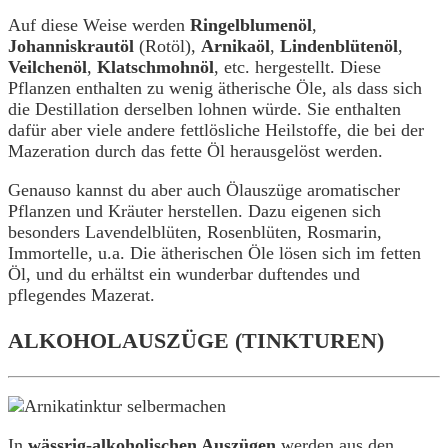
Auf diese Weise werden
Ringelblumenöl
,
Johanniskrautöl
(Rotöl),
Arnikaöl
,
Lindenblütenöl
,
Veilchenöl
,
Klatschmohnöl
, etc. hergestellt.
Diese
Pflanzen enthalten zu wenig ätherische Öle, als dass sich
die Destillation derselben lohnen würde. Sie enthalten
dafür aber viele andere fettlösliche Heilstoffe, die bei der
Mazeration durch das fette Öl herausgelöst werden.
Genauso kannst du aber auch Ölauszüge aromatischer
Pflanzen und Kräuter herstellen. Dazu eigenen sich
besonders Lavendelblüten, Rosenblüten, Rosmarin,
Immortelle, u.a.
Die ätherischen Öle lösen sich im fetten
Öl, und du erhältst ein wunderbar duftendes und
pflegendes Mazerat.
ALKOHOLAUSZÜGE (TINKTUREN)
In
wässrig-alkoholischen Auszügen
werden aus den