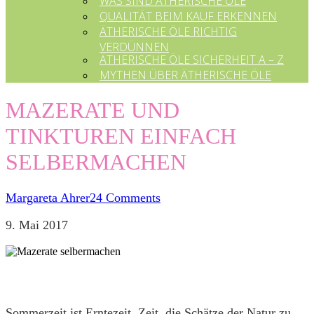
WAS SIND ÄTHERISCHE ÖLE
QUALITÄT BEIM KAUF ERKENNEN
ÄTHERISCHE ÖLE RICHTIG
VERDÜNNEN
ÄTHERISCHE ÖLE SICHERHEIT A – Z
MYTHEN ÜBER ÄTHERISCHE ÖLE
MAZERATE UND
TINKTUREN EINFACH
SELBERMACHEN
Margareta Ahrer
24 Comments
9. Mai 2017
Sommerzeit ist Erntezeit. Zeit, die Schätze der Natur zu