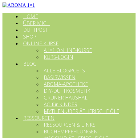
HOME
ÜBER MICH
DUFTPOST
SHOP
ONLINE-KURSE
A1×1 ONLINE-KURSE
KURS-LOGIN
BLOG
ALLE BLOGPOSTS
BASISWISSEN
AROMA-APOTHEKE
DIY-DUFTKOSMETIK
GRÜNER HAUSHALT
ÄÖ für KINDER
MYTHEN ÜBER ÄTHERISCHE ÖLE
RESSOURCEN
RESSOURCEN & LINKS
BUCHEMPFEHLUNGEN