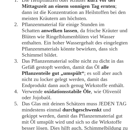
Die Heilpflanzen oder Kräuter
kurz vor der
Mittagszeit an einem sonnigen Tag ernten
;
dann ist die Konzentration an Heilstoffen bei den
meisten Kräutern am höchsten.
Pflanzenmaterial für einige Stunden im
Schatten
anwelken lassen
, da frische Kräuter und
Blüten wie Ringelblumenblüten viel Wasser
enthalten. Ein hoher Wassergehalt des eingelegten
Pflanzenmaterials könnte bewirken, dass sich
Schimmel bildet.
Das Pflanzenmaterial sollte nicht zu dicht in das
Gefäß gestopft werden, damit das Öl
alle
Pflanzenteile gut „umspült“
; es soll aber auch
nicht zu locker gelegt werden, damit das
Endprodukt dann auch genug Wirkstoffe enthält.
Verwende
oxidationsstabile Öle
, wie Olivenöl
oder Jojobaöl.
Das Glas mit deinen Schätzen muss JEDEN TAG
mindestens einmal
durchgeschwenkt
und
gekippt werden, damit das Pflanzenmaterial gut
mit Öl umspült wird und sich so die Wirkstoffe
besser lösen. Dies hilft auch, Schimmelbildung zu