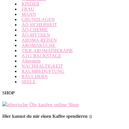
KINDER
FRAU
MANN
GRUNDLAGEN
ÄÖ SICHERHEIT
ÄÖ-CHEMIE
ÄÖ-MYTHEN
AROMA-REISEN
AROMAKÜCHE
TIER-AROMATHERAPIE
A1x1 BACKSTAGE
Allgemein
NACHHALTIGKEIT
RAUMBEDUFTUNG
RÄUCHERN
SEELE
SHOP
Hier kannst du mir einen Kaffee spendieren :)