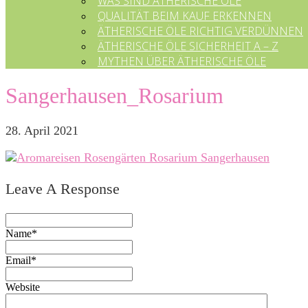
WAS SIND ÄTHERISCHE ÖLE
QUALITÄT BEIM KAUF ERKENNEN
ÄTHERISCHE ÖLE RICHTIG VERDÜNNEN
ÄTHERISCHE ÖLE SICHERHEIT A – Z
MYTHEN ÜBER ÄTHERISCHE ÖLE
Sangerhausen_Rosarium
28. April 2021
Leave A Response
Name*
Email*
Website