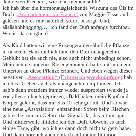
den ersten Riecher“, wie man meinen sollte!
Ich hab über die hormonausgleichende Wirkung des Öls im
Buch
„Aromatherapie für Frauen“
von Maggie Tisserand
gelesen und es mir natürlich sofort besorgt. Und,
ääääähhhhhggggg…. ich fand den Duft anfangs furchtbar.
Wie ist das möglich?
Als Kind hatten wir eine Rosengeranien-ähnliche Pflanze
in unserem Haus und ich fand den Duft unangenehm.
Geblüht hat sie auch nie, also auch nicht unbedingt schön.
Mein neu erstandenes Rosengeranienöl hatte mit in einem
Unterton an diese Pflanze erinnert. Und eben wegen dieser
negativen
„Assoziation“ (Erinnerungsverknüpfung)
hab
ich das Öl eben auch als unangenehm empfunden. Ich
hab’s dann trotzdem immer wieder ausprobiert (wurde ja
von allen so hoch gepriesen). Bald haben mein Kopf und
Körper gelernt, dass mir das Öl sehr gut tut. Und so war
eine neue „Assoziation“ entstanden: Sofort beim Riechen
gab es bei mir im Gehirn das Signal: Ja, das tut mir gut.
Und mittlerweile liiiiiebe ich den Duft. Obwohl es auch
einige Tage, gibt, wo ich es dann doch nicht so gern habe.
Und dann höre ich auch einfach auf meine Intuition.