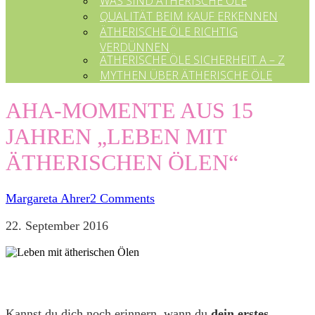
WAS SIND ÄTHERISCHE ÖLE
QUALITÄT BEIM KAUF ERKENNEN
ÄTHERISCHE ÖLE RICHTIG
VERDÜNNEN
ÄTHERISCHE ÖLE SICHERHEIT A – Z
MYTHEN ÜBER ÄTHERISCHE ÖLE
AHA-MOMENTE AUS 15
JAHREN „LEBEN MIT
ÄTHERISCHEN ÖLEN“
Margareta Ahrer
2 Comments
22. September 2016
Kannst du dich noch erinnern, wann du
dein erstes