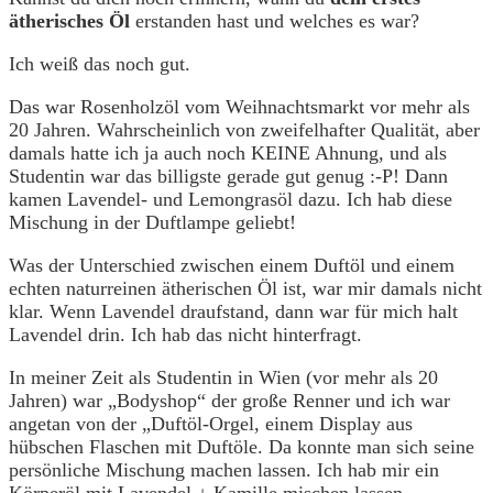
ätherisches Öl
erstanden hast und welches es war?
Ich weiß das noch gut.
Das war Rosenholzöl vom Weihnachtsmarkt vor mehr als
20 Jahren. Wahrscheinlich von zweifelhafter Qualität, aber
damals hatte ich ja auch noch KEINE Ahnung, und als
Studentin war das billigste gerade gut genug :-P! Dann
kamen Lavendel- und Lemongrasöl dazu. Ich hab diese
Mischung in der Duftlampe geliebt!
Was der Unterschied zwischen einem Duftöl und einem
echten naturreinen ätherischen Öl ist, war mir damals nicht
klar. Wenn Lavendel draufstand, dann war für mich halt
Lavendel drin. Ich hab das nicht hinterfragt.
In meiner Zeit als Studentin in Wien (vor mehr als 20
Jahren) war „Bodyshop“ der große Renner und ich war
angetan von der „Duftöl-Orgel, einem Display aus
hübschen Flaschen mit Duftöle. Da konnte man sich seine
persönliche Mischung machen lassen. Ich hab mir ein
Körperöl mit Lavendel + Kamille mischen lassen.