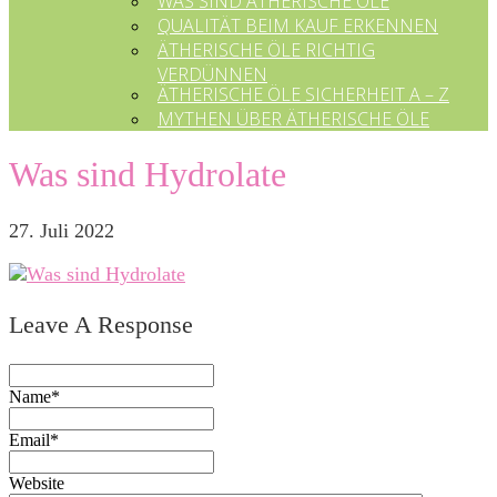
WAS SIND ÄTHERISCHE ÖLE
QUALITÄT BEIM KAUF ERKENNEN
ÄTHERISCHE ÖLE RICHTIG
VERDÜNNEN
ÄTHERISCHE ÖLE SICHERHEIT A – Z
MYTHEN ÜBER ÄTHERISCHE ÖLE
Was sind Hydrolate
27. Juli 2022
Leave A Response
Name*
Email*
Website