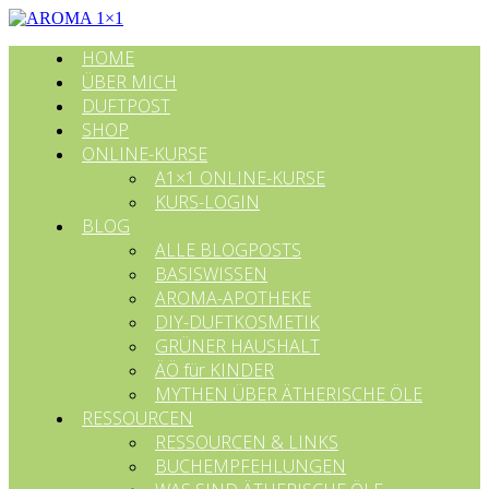
HOME
ÜBER MICH
DUFTPOST
SHOP
ONLINE-KURSE
A1×1 ONLINE-KURSE
KURS-LOGIN
BLOG
ALLE BLOGPOSTS
BASISWISSEN
AROMA-APOTHEKE
DIY-DUFTKOSMETIK
GRÜNER HAUSHALT
ÄÖ für KINDER
MYTHEN ÜBER ÄTHERISCHE ÖLE
RESSOURCEN
RESSOURCEN & LINKS
BUCHEMPFEHLUNGEN