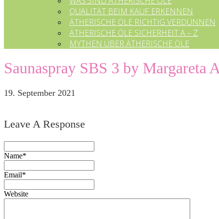
WAS SIND ÄTHERISCHE ÖLE
QUALITÄT BEIM KAUF ERKENNEN
ÄTHERISCHE ÖLE RICHTIG VERDÜNNEN
ÄTHERISCHE ÖLE SICHERHEIT A – Z
MYTHEN ÜBER ÄTHERISCHE ÖLE
Saunaspray SBS 3 by Margareta A
19. September 2021
Leave A Response
Name*
Email*
Website