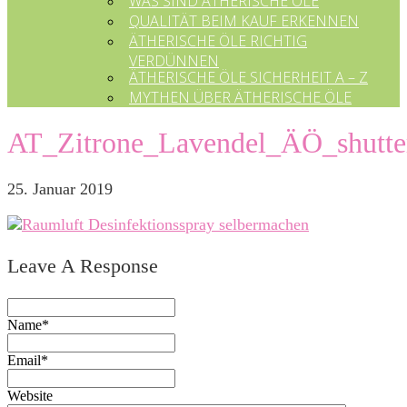
WAS SIND ÄTHERISCHE ÖLE
QUALITÄT BEIM KAUF ERKENNEN
ÄTHERISCHE ÖLE RICHTIG
VERDÜNNEN
ÄTHERISCHE ÖLE SICHERHEIT A – Z
MYTHEN ÜBER ÄTHERISCHE ÖLE
AT_Zitrone_Lavendel_ÄÖ_shutt
25. Januar 2019
Leave A Response
Name*
Email*
Website