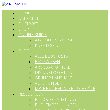
HOME
ÜBER MICH
DUFTPOST
SHOP
ONLINE-KURSE
A1×1 ONLINE-KURSE
KURS-LOGIN
BLOG
ALLE BLOGPOSTS
BASISWISSEN
AROMA-APOTHEKE
DIY-DUFTKOSMETIK
GRÜNER HAUSHALT
ÄÖ für KINDER
MYTHEN ÜBER ÄTHERISCHE ÖLE
RESSOURCEN
RESSOURCEN & LINKS
BUCHEMPFEHLUNGEN