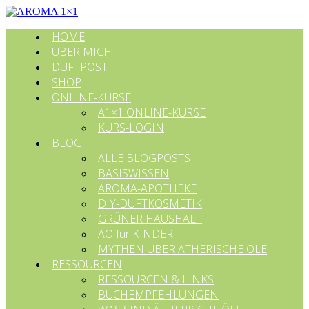
HOME
ÜBER MICH
DUFTPOST
SHOP
ONLINE-KURSE
A1×1 ONLINE-KURSE
KURS-LOGIN
BLOG
ALLE BLOGPOSTS
BASISWISSEN
AROMA-APOTHEKE
DIY-DUFTKOSMETIK
GRÜNER HAUSHALT
ÄÖ für KINDER
MYTHEN ÜBER ÄTHERISCHE ÖLE
RESSOURCEN
RESSOURCEN & LINKS
BUCHEMPFEHLUNGEN