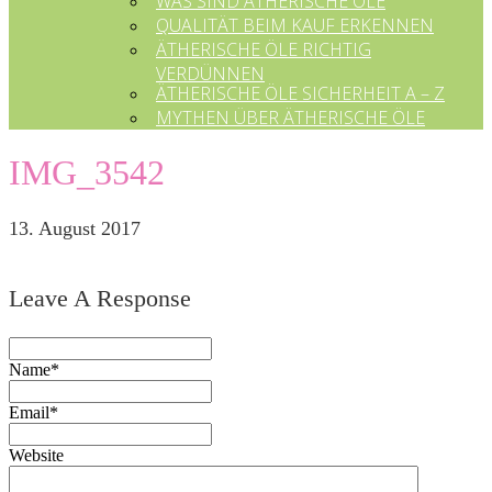
WAS SIND ÄTHERISCHE ÖLE
QUALITÄT BEIM KAUF ERKENNEN
ÄTHERISCHE ÖLE RICHTIG
VERDÜNNEN
ÄTHERISCHE ÖLE SICHERHEIT A – Z
MYTHEN ÜBER ÄTHERISCHE ÖLE
IMG_3542
13. August 2017
Leave A Response
Name*
Email*
Website