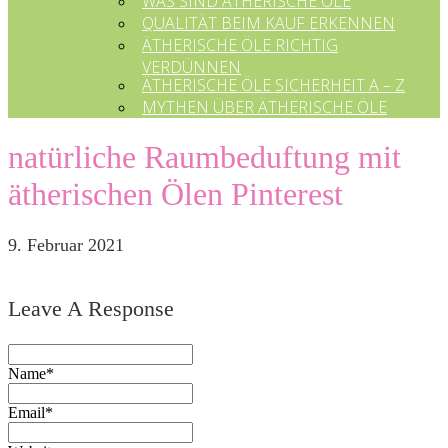
WAS SIND ÄTHERISCHE ÖLE
QUALITÄT BEIM KAUF ERKENNEN
ÄTHERISCHE ÖLE RICHTIG
VERDÜNNEN
ÄTHERISCHE ÖLE SICHERHEIT A – Z
MYTHEN ÜBER ÄTHERISCHE ÖLE
natürliche Raumbeduftung mit
ätherischen Ölen Pinterest
9. Februar 2021
Leave A Response
Name*
Email*