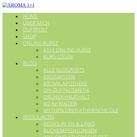
HOME
ÜBER MICH
DUFTPOST
SHOP
ONLINE-KURSE
A1×1 ONLINE-KURSE
KURS-LOGIN
BLOG
ALLE BLOGPOSTS
BASISWISSEN
AROMA-APOTHEKE
DIY-DUFTKOSMETIK
GRÜNER HAUSHALT
ÄÖ für KINDER
MYTHEN ÜBER ÄTHERISCHE ÖLE
RESSOURCEN
RESSOURCEN & LINKS
BUCHEMPFEHLUNGEN