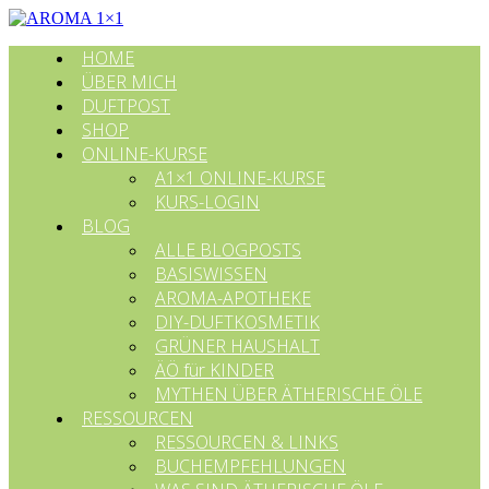
HOME
ÜBER MICH
DUFTPOST
SHOP
ONLINE-KURSE
A1×1 ONLINE-KURSE
KURS-LOGIN
BLOG
ALLE BLOGPOSTS
BASISWISSEN
AROMA-APOTHEKE
DIY-DUFTKOSMETIK
GRÜNER HAUSHALT
ÄÖ für KINDER
MYTHEN ÜBER ÄTHERISCHE ÖLE
RESSOURCEN
RESSOURCEN & LINKS
BUCHEMPFEHLUNGEN