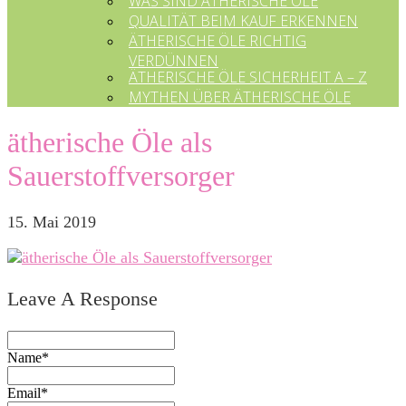
WAS SIND ÄTHERISCHE ÖLE
QUALITÄT BEIM KAUF ERKENNEN
ÄTHERISCHE ÖLE RICHTIG
VERDÜNNEN
ÄTHERISCHE ÖLE SICHERHEIT A – Z
MYTHEN ÜBER ÄTHERISCHE ÖLE
ätherische Öle als
Sauerstoffversorger
15. Mai 2019
Leave A Response
Name*
Email*