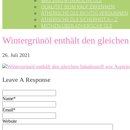
WAS SIND ÄTHERISCHE ÖLE
QUALITÄT BEIM KAUF ERKENNEN
ÄTHERISCHE ÖLE RICHTIG VERDÜNNEN
ÄTHERISCHE ÖLE SICHERHEIT A – Z
MYTHEN ÜBER ÄTHERISCHE ÖLE
Wintergrünöl enthält den gleichen
26. Juli 2021
Leave A Response
Name*
Email*
Website