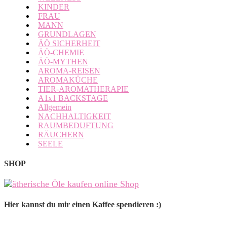
KINDER
FRAU
MANN
GRUNDLAGEN
ÄÖ SICHERHEIT
ÄÖ-CHEMIE
ÄÖ-MYTHEN
AROMA-REISEN
AROMAKÜCHE
TIER-AROMATHERAPIE
A1x1 BACKSTAGE
Allgemein
NACHHALTIGKEIT
RAUMBEDUFTUNG
RÄUCHERN
SEELE
SHOP
Hier kannst du mir einen Kaffee spendieren :)