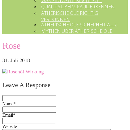
WAS SIND ÄTHERISCHE ÖLE
QUALITÄT BEIM KAUF ERKENNEN
ÄTHERISCHE ÖLE RICHTIG
VERDÜNNEN
ÄTHERISCHE ÖLE SICHERHEIT A – Z
MYTHEN ÜBER ÄTHERISCHE ÖLE
Rose
31. Juli 2018
Leave A Response
Name*
Email*
Website