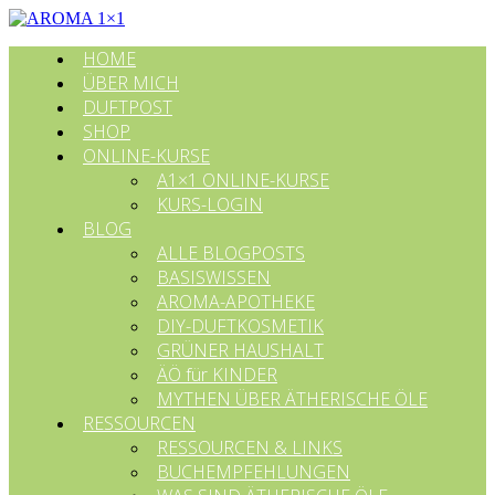
HOME
ÜBER MICH
DUFTPOST
SHOP
ONLINE-KURSE
A1×1 ONLINE-KURSE
KURS-LOGIN
BLOG
ALLE BLOGPOSTS
BASISWISSEN
AROMA-APOTHEKE
DIY-DUFTKOSMETIK
GRÜNER HAUSHALT
ÄÖ für KINDER
MYTHEN ÜBER ÄTHERISCHE ÖLE
RESSOURCEN
RESSOURCEN & LINKS
BUCHEMPFEHLUNGEN