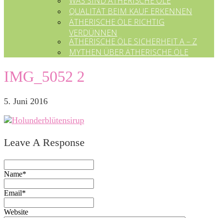
WAS SIND ÄTHERISCHE ÖLE
QUALITÄT BEIM KAUF ERKENNEN
ÄTHERISCHE ÖLE RICHTIG
VERDÜNNEN
ÄTHERISCHE ÖLE SICHERHEIT A – Z
MYTHEN ÜBER ÄTHERISCHE ÖLE
IMG_5052 2
5. Juni 2016
Leave A Response
Name*
Email*
Website