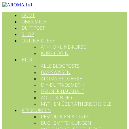
HOME
ÜBER MICH
DUFTPOST
SHOP
ONLINE-KURSE
A1×1 ONLINE-KURSE
KURS-LOGIN
BLOG
ALLE BLOGPOSTS
BASISWISSEN
AROMA-APOTHEKE
DIY-DUFTKOSMETIK
GRÜNER HAUSHALT
ÄÖ für KINDER
MYTHEN ÜBER ÄTHERISCHE ÖLE
RESSOURCEN
RESSOURCEN & LINKS
BUCHEMPFEHLUNGEN