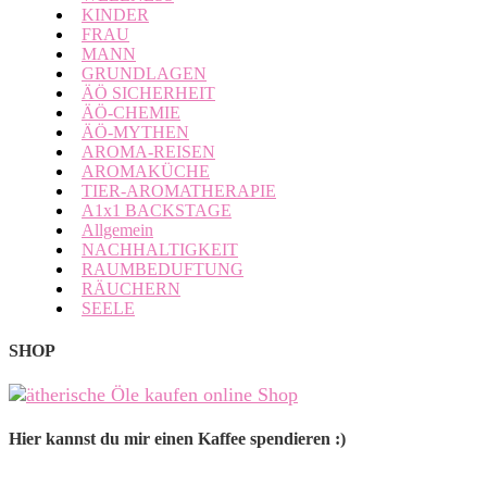
KINDER
FRAU
MANN
GRUNDLAGEN
ÄÖ SICHERHEIT
ÄÖ-CHEMIE
ÄÖ-MYTHEN
AROMA-REISEN
AROMAKÜCHE
TIER-AROMATHERAPIE
A1x1 BACKSTAGE
Allgemein
NACHHALTIGKEIT
RAUMBEDUFTUNG
RÄUCHERN
SEELE
SHOP
Hier kannst du mir einen Kaffee spendieren :)