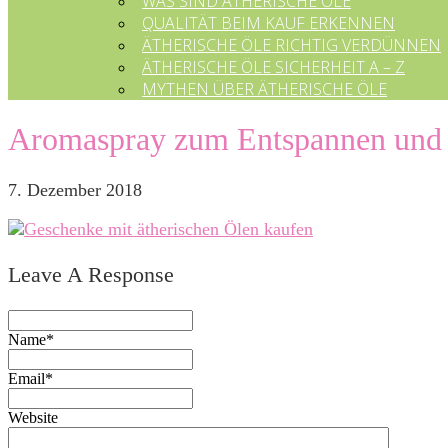
WAS SIND ÄTHERISCHE ÖLE
QUALITÄT BEIM KAUF ERKENNEN
ÄTHERISCHE ÖLE RICHTIG VERDÜNNEN
ÄTHERISCHE ÖLE SICHERHEIT A – Z
MYTHEN ÜBER ÄTHERISCHE ÖLE
Aromaspray zum Entspannen und
7. Dezember 2018
Leave A Response
Name*
Email*
Website