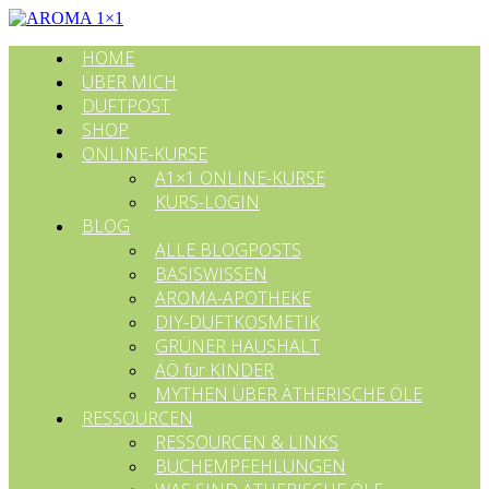
HOME
ÜBER MICH
DUFTPOST
SHOP
ONLINE-KURSE
A1×1 ONLINE-KURSE
KURS-LOGIN
BLOG
ALLE BLOGPOSTS
BASISWISSEN
AROMA-APOTHEKE
DIY-DUFTKOSMETIK
GRÜNER HAUSHALT
ÄÖ für KINDER
MYTHEN ÜBER ÄTHERISCHE ÖLE
RESSOURCEN
RESSOURCEN & LINKS
BUCHEMPFEHLUNGEN