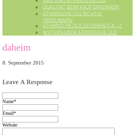
WAS SIND ÄTHERISCHE ÖLE
QUALITÄT BEIM KAUF ERKENNEN
ÄTHERISCHE ÖLE RICHTIG
VERDÜNNEN
ÄTHERISCHE ÖLE SICHERHEIT A – Z
MYTHEN ÜBER ÄTHERISCHE ÖLE
daheim
8. September 2015
Leave A Response
Name*
Email*
Website