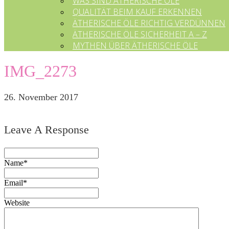
WAS SIND ÄTHERISCHE ÖLE
QUALITÄT BEIM KAUF ERKENNEN
ÄTHERISCHE ÖLE RICHTIG VERDÜNNEN
ÄTHERISCHE ÖLE SICHERHEIT A – Z
MYTHEN ÜBER ÄTHERISCHE ÖLE
IMG_2273
26. November 2017
Leave A Response
Name*
Email*
Website