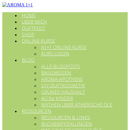
HOME
ÜBER MICH
DUFTPOST
SHOP
ONLINE-KURSE
A1×1 ONLINE-KURSE
KURS-LOGIN
BLOG
ALLE BLOGPOSTS
BASISWISSEN
AROMA-APOTHEKE
DIY-DUFTKOSMETIK
GRÜNER HAUSHALT
ÄÖ für KINDER
MYTHEN ÜBER ÄTHERISCHE ÖLE
RESSOURCEN
RESSOURCEN & LINKS
BUCHEMPFEHLUNGEN