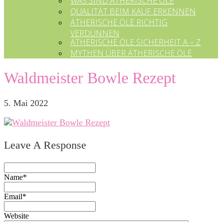
WAS SIND ÄTHERISCHE ÖLE
QUALITÄT BEIM KAUF ERKENNEN
ÄTHERISCHE ÖLE RICHTIG
VERDÜNNEN
ÄTHERISCHE ÖLE SICHERHEIT A – Z
MYTHEN ÜBER ÄTHERISCHE ÖLE
Waldmeister Bowle Rezept
5. Mai 2022
Leave A Response
Name*
Email*
Website