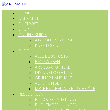
HOME
ÜBER MICH
DUFTPOST
SHOP
ONLINE-KURSE
A1×1 ONLINE-KURSE
KURS-LOGIN
BLOG
ALLE BLOGPOSTS
BASISWISSEN
AROMA-APOTHEKE
DIY-DUFTKOSMETIK
GRÜNER HAUSHALT
ÄÖ für KINDER
MYTHEN ÜBER ÄTHERISCHE ÖLE
RESSOURCEN
RESSOURCEN & LINKS
BUCHEMPFEHLUNGEN