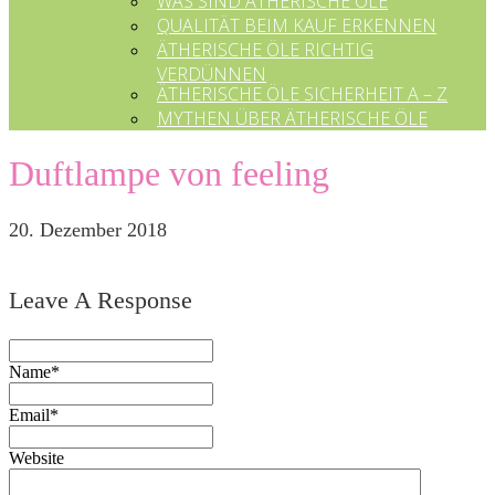
WAS SIND ÄTHERISCHE ÖLE
QUALITÄT BEIM KAUF ERKENNEN
ÄTHERISCHE ÖLE RICHTIG
VERDÜNNEN
ÄTHERISCHE ÖLE SICHERHEIT A – Z
MYTHEN ÜBER ÄTHERISCHE ÖLE
Duftlampe von feeling
20. Dezember 2018
Leave A Response
Name*
Email*
Website