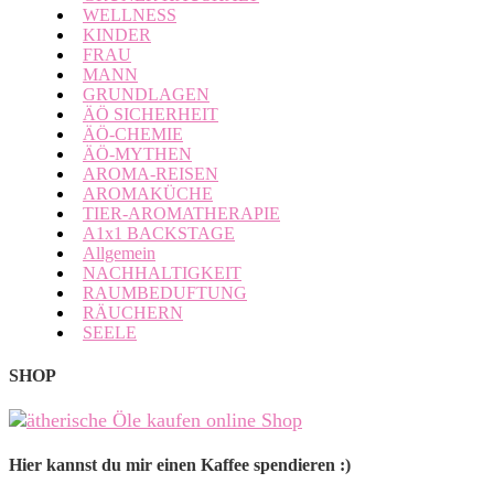
WELLNESS
KINDER
FRAU
MANN
GRUNDLAGEN
ÄÖ SICHERHEIT
ÄÖ-CHEMIE
ÄÖ-MYTHEN
AROMA-REISEN
AROMAKÜCHE
TIER-AROMATHERAPIE
A1x1 BACKSTAGE
Allgemein
NACHHALTIGKEIT
RAUMBEDUFTUNG
RÄUCHERN
SEELE
SHOP
Hier kannst du mir einen Kaffee spendieren :)