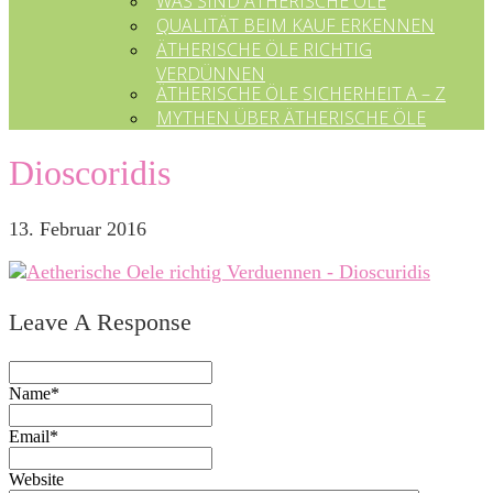
WAS SIND ÄTHERISCHE ÖLE
QUALITÄT BEIM KAUF ERKENNEN
ÄTHERISCHE ÖLE RICHTIG
VERDÜNNEN
ÄTHERISCHE ÖLE SICHERHEIT A – Z
MYTHEN ÜBER ÄTHERISCHE ÖLE
Dioscoridis
13. Februar 2016
Leave A Response
Name*
Email*
Website