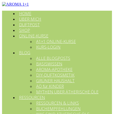
HOME
ÜBER MICH
DUFTPOST
SHOP
ONLINE-KURSE
A1×1 ONLINE-KURSE
KURS-LOGIN
BLOG
ALLE BLOGPOSTS
BASISWISSEN
AROMA-APOTHEKE
DIY-DUFTKOSMETIK
GRÜNER HAUSHALT
ÄÖ für KINDER
MYTHEN ÜBER ÄTHERISCHE ÖLE
RESSOURCEN
RESSOURCEN & LINKS
BUCHEMPFEHLUNGEN