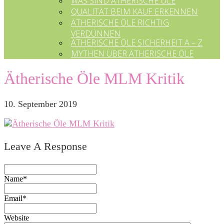
WAS SIND ÄTHERISCHE ÖLE
QUALITÄT BEIM KAUF ERKENNEN
ÄTHERISCHE ÖLE RICHTIG
VERDÜNNEN
ÄTHERISCHE ÖLE SICHERHEIT A – Z
MYTHEN ÜBER ÄTHERISCHE ÖLE
Ätherische Öle MLM Kritik
10. September 2019
Leave A Response
Name*
Email*
Website