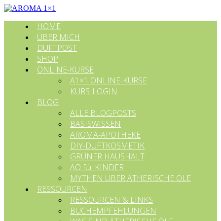
HOME
ÜBER MICH
DUFTPOST
SHOP
ONLINE-KURSE
A1×1 ONLINE-KURSE
KURS-LOGIN
BLOG
ALLE BLOGPOSTS
BASISWISSEN
AROMA-APOTHEKE
DIY-DUFTKOSMETIK
GRÜNER HAUSHALT
ÄÖ für KINDER
MYTHEN ÜBER ÄTHERISCHE ÖLE
RESSOURCEN
RESSOURCEN & LINKS
BUCHEMPFEHLUNGEN