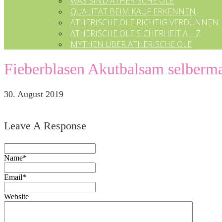
WAS SIND ÄTHERISCHE ÖLE
QUALITÄT BEIM KAUF ERKENNEN
ÄTHERISCHE ÖLE RICHTIG VERDÜNNEN
ÄTHERISCHE ÖLE SICHERHEIT A – Z
MYTHEN ÜBER ÄTHERISCHE ÖLE
Fieberblasen Akutbalsam selberm
30. August 2019
Leave A Response
Name*
Email*
Website