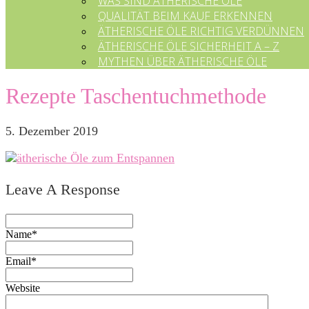
WAS SIND ÄTHERISCHE ÖLE
QUALITÄT BEIM KAUF ERKENNEN
ÄTHERISCHE ÖLE RICHTIG VERDÜNNEN
ÄTHERISCHE ÖLE SICHERHEIT A – Z
MYTHEN ÜBER ÄTHERISCHE ÖLE
Rezepte Taschentuchmethode
5. Dezember 2019
Leave A Response
Name*
Email*
Website