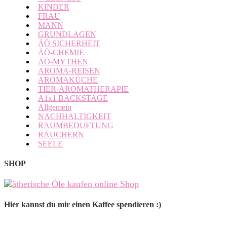
KINDER
FRAU
MANN
GRUNDLAGEN
ÄÖ SICHERHEIT
ÄÖ-CHEMIE
ÄÖ-MYTHEN
AROMA-REISEN
AROMAKÜCHE
TIER-AROMATHERAPIE
A1x1 BACKSTAGE
Allgemein
NACHHALTIGKEIT
RAUMBEDUFTUNG
RÄUCHERN
SEELE
SHOP
Hier kannst du mir einen Kaffee spendieren :)