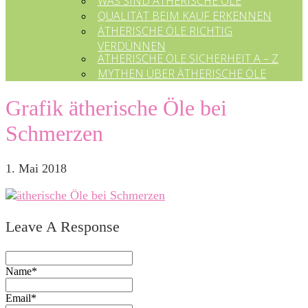
WAS SIND ÄTHERISCHE ÖLE
QUALITÄT BEIM KAUF ERKENNEN
ÄTHERISCHE ÖLE RICHTIG
VERDÜNNEN
ÄTHERISCHE ÖLE SICHERHEIT A – Z
MYTHEN ÜBER ÄTHERISCHE ÖLE
Grafik ätherische Öle bei
Schmerzen
1. Mai 2018
Leave A Response
Name*
Email*