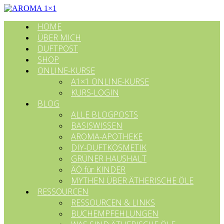
HOME
ÜBER MICH
DUFTPOST
SHOP
ONLINE-KURSE
A1×1 ONLINE-KURSE
KURS-LOGIN
BLOG
ALLE BLOGPOSTS
BASISWISSEN
AROMA-APOTHEKE
DIY-DUFTKOSMETIK
GRÜNER HAUSHALT
ÄÖ für KINDER
MYTHEN ÜBER ÄTHERISCHE ÖLE
RESSOURCEN
RESSOURCEN & LINKS
BUCHEMPFEHLUNGEN