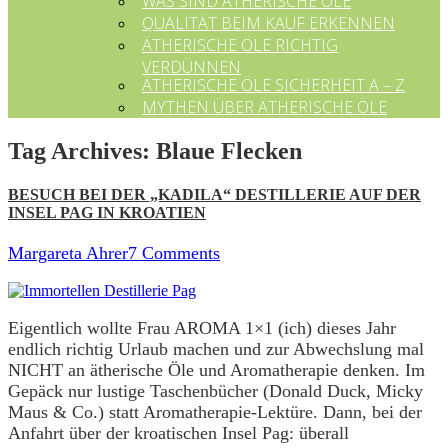
WAS SIND ÄTHERISCHE ÖLE
QUALITÄT BEIM KAUF ERKENNEN
ÄTHERISCHE ÖLE RICHTIG
VERDÜNNEN
ÄTHERISCHE ÖLE SICHERHEIT A – Z
MYTHEN ÜBER ÄTHERISCHE ÖLE
Tag Archives:
Blaue Flecken
BESUCH BEI DER „KADILA“ DESTILLERIE AUF DER
INSEL PAG IN KROATIEN
Margareta Ahrer
7 Comments
Eigentlich wollte Frau AROMA 1×1 (ich) dieses Jahr
endlich richtig Urlaub machen und zur Abwechslung mal
NICHT an ätherische Öle und Aromatherapie denken. Im
Gepäck nur lustige Taschenbücher (Donald Duck, Micky
Maus & Co.) statt Aromatherapie-Lektüre. Dann, bei der
Anfahrt über der kroatischen Insel Pag: überall