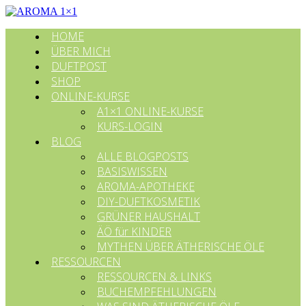
HOME
ÜBER MICH
DUFTPOST
SHOP
ONLINE-KURSE
A1×1 ONLINE-KURSE
KURS-LOGIN
BLOG
ALLE BLOGPOSTS
BASISWISSEN
AROMA-APOTHEKE
DIY-DUFTKOSMETIK
GRÜNER HAUSHALT
ÄÖ für KINDER
MYTHEN ÜBER ÄTHERISCHE ÖLE
RESSOURCEN
RESSOURCEN & LINKS
BUCHEMPFEHLUNGEN