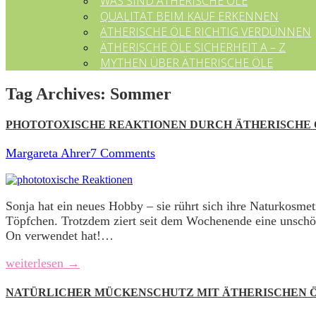
WAS SIND ÄTHERISCHE ÖLE
QUALITÄT BEIM KAUF ERKENNEN
ÄTHERISCHE ÖLE RICHTIG VERDÜNNEN
ÄTHERISCHE ÖLE SICHERHEIT A – Z
MYTHEN ÜBER ÄTHERISCHE ÖLE
Tag Archives:
Sommer
PHOTOTOXISCHE REAKTIONEN DURCH ÄTHERISCHE 
Margareta Ahrer
7 Comments
Sonja hat ein neues Hobby – sie rührt sich ihre Naturkosmeti
Töpfchen. Trotzdem ziert seit dem Wochenende eine unschön
On verwendet hat!…
weiterlesen →
NATÜRLICHER MÜCKENSCHUTZ MIT ÄTHERISCHEN 