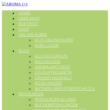
HOME
ÜBER MICH
DUFTPOST
SHOP
ONLINE-KURSE
A1×1 ONLINE-KURSE
KURS-LOGIN
BLOG
ALLE BLOGPOSTS
BASISWISSEN
AROMA-APOTHEKE
DIY-DUFTKOSMETIK
GRÜNER HAUSHALT
ÄÖ für KINDER
MYTHEN ÜBER ÄTHERISCHE ÖLE
RESSOURCEN
RESSOURCEN & LINKS
BUCHEMPFEHLUNGEN