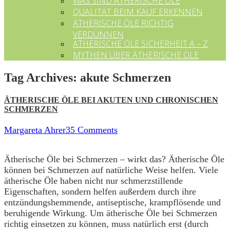
WAS SIND ÄTHERISCHE ÖLE
QUALITÄT BEIM KAUF ERKENNEN
ÄTHERISCHE ÖLE RICHTIG
VERDÜNNEN
ÄTHERISCHE ÖLE SICHERHEIT A – Z
MYTHEN ÜBER ÄTHERISCHE ÖLE
Tag Archives:
akute Schmerzen
ÄTHERISCHE ÖLE BEI AKUTEN UND CHRONISCHEN
SCHMERZEN
Margareta Ahrer
35 Comments
Ätherische Öle bei Schmerzen – wirkt das? Ätherische Öle
können bei Schmerzen auf natürliche Weise helfen. Viele
ätherische Öle haben nicht nur schmerzstillende
Eigenschaften, sondern helfen außerdem durch ihre
entzündungshemmende, antiseptische, krampflösende und
beruhigende Wirkung. Um ätherische Öle bei Schmerzen
richtig einsetzen zu können, muss natürlich erst (durch