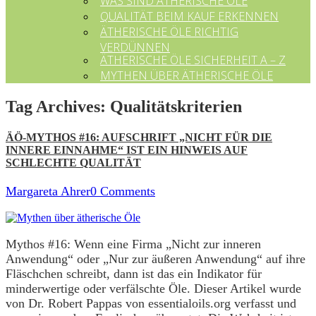
WAS SIND ÄTHERISCHE ÖLE
QUALITÄT BEIM KAUF ERKENNEN
ÄTHERISCHE ÖLE RICHTIG
VERDÜNNEN
ÄTHERISCHE ÖLE SICHERHEIT A – Z
MYTHEN ÜBER ÄTHERISCHE ÖLE
Tag Archives:
Qualitätskriterien
ÄÖ-MYTHOS #16: AUFSCHRIFT „NICHT FÜR DIE
INNERE EINNAHME“ IST EIN HINWEIS AUF
SCHLECHTE QUALITÄT
Margareta Ahrer
0 Comments
Mythos #16: Wenn eine Firma „Nicht zur inneren
Anwendung“ oder „Nur zur äußeren Anwendung“ auf ihre
Fläschchen schreibt, dann ist das ein Indikator für
minderwertige oder verfälschte Öle. Dieser Artikel wurde
von Dr. Robert Pappas von essentialoils.org verfasst und