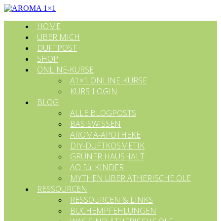
HOME
ÜBER MICH
DUFTPOST
SHOP
ONLINE-KURSE
A1×1 ONLINE-KURSE
KURS-LOGIN
BLOG
ALLE BLOGPOSTS
BASISWISSEN
AROMA-APOTHEKE
DIY-DUFTKOSMETIK
GRÜNER HAUSHALT
ÄÖ für KINDER
MYTHEN ÜBER ÄTHERISCHE ÖLE
RESSOURCEN
RESSOURCEN & LINKS
BUCHEMPFEHLUNGEN