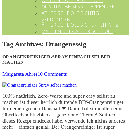
WAS SIND ÄTHERISCHE ÖLE
QUALITÄT BEIM KAUF ERKENNEN
ÄTHERISCHE ÖLE RICHTIG
VERDÜNNEN
ÄTHERISCHE ÖLE SICHERHEIT A – Z
MYTHEN ÜBER ÄTHERISCHE ÖLE
Tag Archives:
Orangenessig
ORANGENREINIGER-SPRAY EINFACH SELBER
MACHEN
Margareta Ahrer
10 Comments
100% natürlich, Zero-Waste und super easy selbst zu
machen ist dieser herrlich duftende DIY-Orangenreiniger
für deinen grünen Haushalt.❤ Damit hältst du alle deine
Oberflächen blitzblank – ganz ohne Chemie! Seit ich
dieses Rezept entdeckt habe, verwende ich nichts anderes
mehr – einfach genial. Der Orangenreiniger ist super