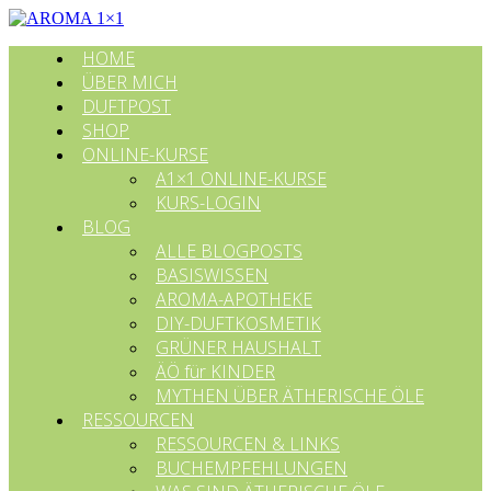
HOME
ÜBER MICH
DUFTPOST
SHOP
ONLINE-KURSE
A1×1 ONLINE-KURSE
KURS-LOGIN
BLOG
ALLE BLOGPOSTS
BASISWISSEN
AROMA-APOTHEKE
DIY-DUFTKOSMETIK
GRÜNER HAUSHALT
ÄÖ für KINDER
MYTHEN ÜBER ÄTHERISCHE ÖLE
RESSOURCEN
RESSOURCEN & LINKS
BUCHEMPFEHLUNGEN