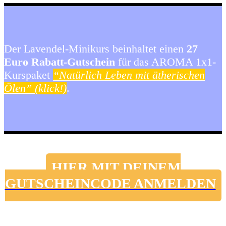
Der Lavendel-Minikurs beinhaltet einen
27
Euro Rabatt-Gutschein
für das AROMA 1x1-
Kurspaket
“Natürlich Leben mit ätherischen
Ölen”
(
klick!)
.
HIER MIT DEINEM
GUTSCHEINCODE ANMELDEN