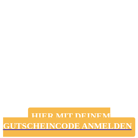
Bundles)
Tauche mit dem Liebling der
Aromatherapie - dem Lavendelöl -
in
die Welt der ätherischen Öle und
der Aromatherapie ein!
HIER MIT DEINEM
GUTSCHEINCODE ANMELDEN